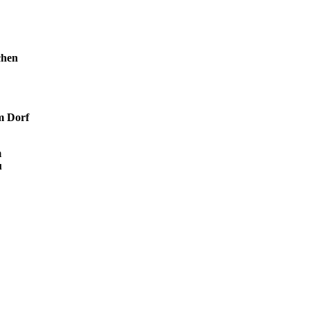
chen
m Dorf
m
u