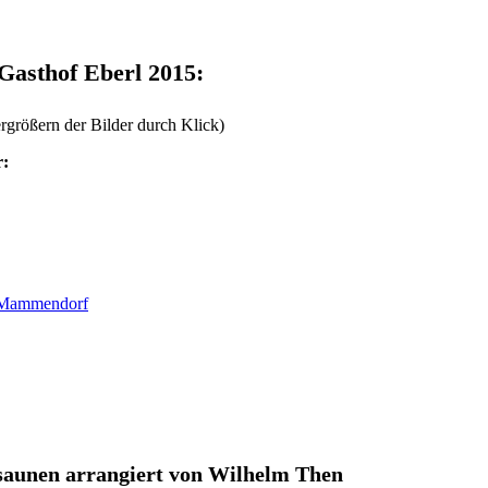
Gasthof Eberl 2015:
ergrößern der Bilder durch Klick)
r:
t Mammendorf
osaunen
arrangiert von Wilhelm Then