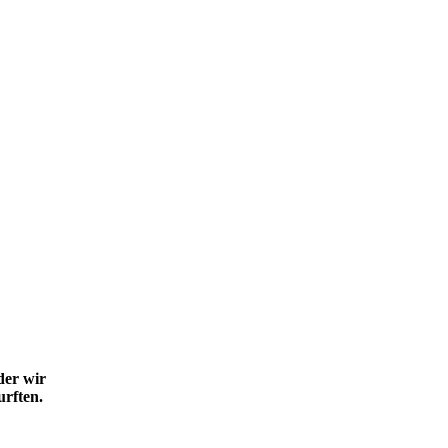
der wir
rften.