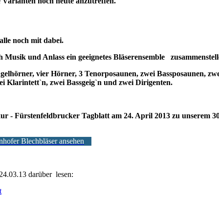
 Varianten noch heute anzutreffen.
lle noch mit dabei.
h Musik und Anlass ein geeignetes Bläserensemble zusammenstell
ügelhörner, vier Hörner, 3 Tenorposaunen, zwei Bassposaunen, zwe
i Klarintett`n, zwei Bassgeig`n und zwei Dirigenten.
 - Fürstenfeldbrucker Tagblatt am 24. April 2013 zu unserem 30
nhofer Blechbläser ansehen
4.03.13 darüber lesen:
t