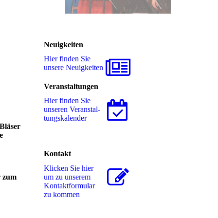
Neuigkeiten
Hier finden Sie
unsere Neuigkeiten
Veranstaltungen
Hier finden Sie
unseren Ver­an­stal­
tungs­ka­len­der
Bläser
e
Kontakt
Klicken Sie hier
um zu unserem
r zum
Kon­takt­for­mu­lar
zu kommen