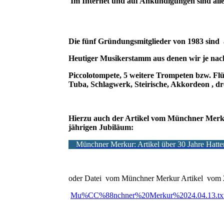
Im Internet und auf Ankündigungen sind alle
Die fünf Gründungsmitglieder von 1983 sind a
Heutiger Musikerstamm aus denen wir je nac
Piccolotompete, 5 weitere Trompeten bzw. Fl
Tuba, Schlagwerk, Steirische, Akkordeon , dre
Hierzu auch der Artikel vom Münchner Merkur
jährigen Jubiläum:
Münchner Merkur: Artikel über 30 Jahre Hatte
oder Datei vom Münchner Merkur Artikel vom 2
Mu%CC%88nchner%20Merkur%2024.04.13.tx